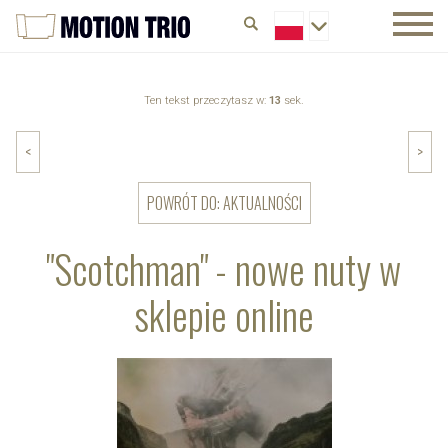
Ten tekst przeczytasz w:
13
sek.
<
>
POWRÓT DO: AKTUALNOŚCI
"Scotchman" - nowe nuty w
sklepie online