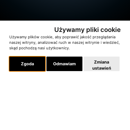
Używamy pliki cookie
Używamy plików cookie, aby poprawić jakość przeglądania
naszej witryny, analizować ruch w naszej witrynie i wiedzieć,
skąd pochodzą nasi użytkownicy.
O zespole
Zmiana
MUZYKA I NUTY
Zgoda
Odmawiam
ustawień
NAGRODY
RECENZJE
Pomoc
KONTAKT
POLITYKA PRYWATNOŚCI