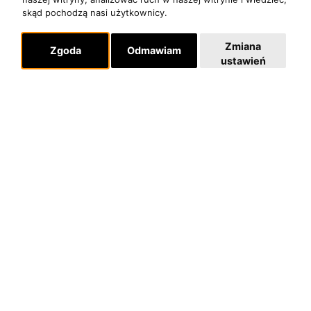
skąd pochodzą nasi użytkownicy.
Zmiana
Zgoda
Odmawiam
ustawień
O zespole
MUZYKA I NUTY
NAGRODY
RECENZJE
Pomoc
KONTAKT
POLITYKA PRYWATNOŚCI
Dla organizatorów