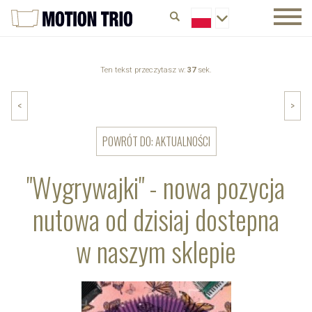
Ten tekst przeczytasz w:
37
sek.
<
>
POWRÓT DO: AKTUALNOŚCI
"Wygrywajki" - nowa pozycja
nutowa od dzisiaj dostepna
w naszym sklepie