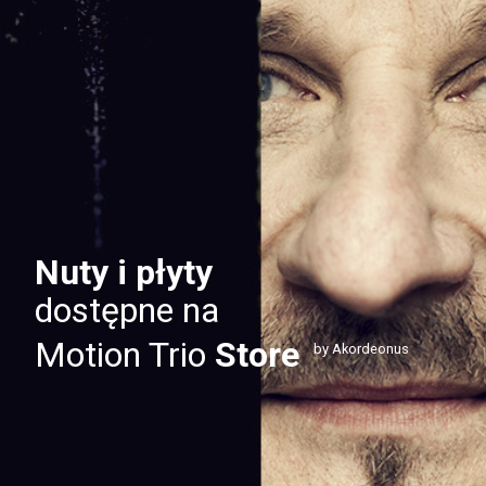
Nuty i płyty
dostępne na
Motion Trio
Store
by Akordeonus