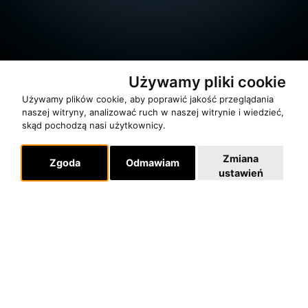
Używamy pliki cookie
Używamy plików cookie, aby poprawić jakość przeglądania
naszej witryny, analizować ruch w naszej witrynie i wiedzieć,
skąd pochodzą nasi użytkownicy.
O zespole
Zmiana
Zgoda
Odmawiam
MUZYKA I NUTY
ustawień
NAGRODY
RECENZJE
Pomoc
KONTAKT
POLITYKA PRYWATNOŚCI