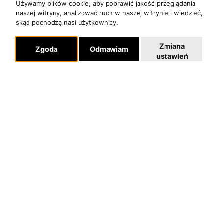
Używamy plików cookie, aby poprawić jakość przeglądania
naszej witryny, analizować ruch w naszej witrynie i wiedzieć,
O zespole
skąd pochodzą nasi użytkownicy.
MUZYKA I NUTY
NAGRODY
Zmiana
Zgoda
Odmawiam
ustawień
RECENZJE
Pomoc
KONTAKT
POLITYKA PRYWATNOŚCI
Dla organizatorów
EVENTY
REPERTUAR KONCERTOWY
PROJEKTY REPERTUAROWE