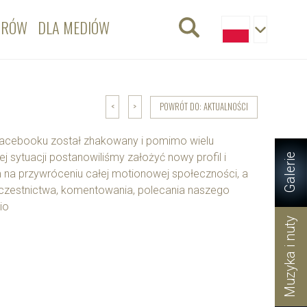
ORÓW
DLA MEDIÓW
POWRÓT DO: AKTUALNOŚCI
<
>
 Facebooku został zhakowany i pomimo wielu
j sytuacji postanowiliśmy założyć nowy profil i
Galerie
 na przywróceniu całej motionowej społeczności, a
czestnictwa, komentowania, polecania naszego
io
Muzyka i nuty