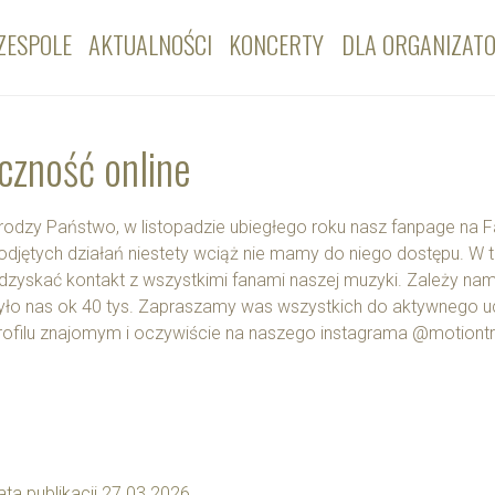
ZESPOLE
AKTUALNOŚCI
KONCERTY
DLA ORGANIZAT
zność online
rodzy Państwo, w listopadzie ubiegłego roku nasz fanpage na
odjętych działań niestety wciąż nie mamy do niego dostępu. W te
dzyskać kontakt z wszystkimi fanami naszej muzyki. Zależy nam
yło nas ok 40 tys. Zapraszamy was wszystkich do aktywnego u
rofilu znajomym i oczywiście na naszego instagrama @motiontr
ata publikacji 27.03.2026