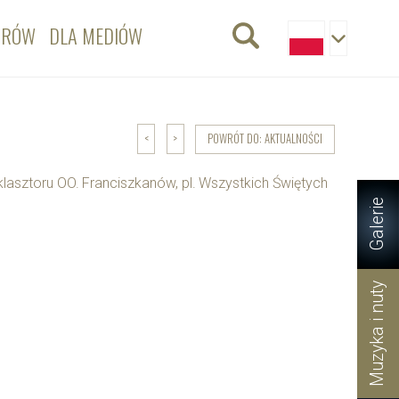
ORÓW
DLA MEDIÓW
POWRÓT DO: AKTUALNOŚCI
<
>
klasztoru OO. Franciszkanów, pl. Wszystkich Świętych
Galerie
Muzyka i nuty