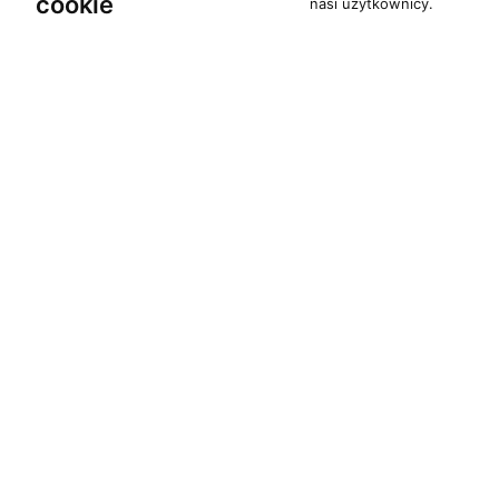
cookie
nasi użytkownicy.
O zespole
Pomoc
MUZYKA I NUTY
KONTAKT
NAGRODY
POLITYKA PRYW
RECENZJE
Copyrights 1996 - 2026 Moti