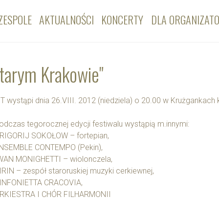
ZESPOLE
AKTUALNOŚCI
KONCERTY
DLA ORGANIZAT
Starym Krakowie"
T wystąpi dnia 26.VIII. 2012 (niedziela) o 20.00 w Krużgankach 
.
odczas tegorocznej edycji festiwalu wystąpią m.innymi:
RIGORIJ SOKOŁOW – fortepian,
NSEMBLE CONTEMPO (Pekin),
WAN MONIGHETTI – wiolonczela,
IRIN – zespół staroruskiej muzyki cerkiewnej,
INFONIETTA CRACOVIA,
RKIESTRA I CHÓR FILHARMONII