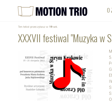
O 
Ten tekst przeczytasz w:
19
sek.
XXXVII festiwal "Muzyka w 
M
5
P
G
E
I
S
S
O