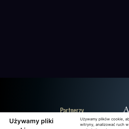
Partnerzy
Używamy plików cookie, ab
Używamy pliki
witryny, analizować ruch w