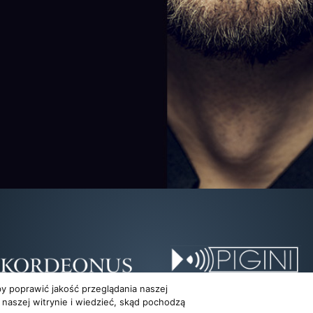
y poprawić jakość przeglądania naszej
 naszej witrynie i wiedzieć, skąd pochodzą