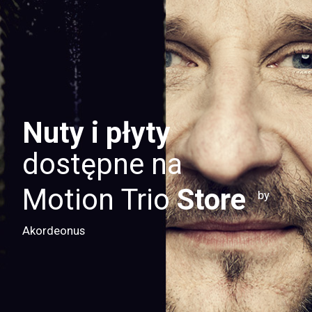
Nuty i płyty
dostępne na
Motion Trio
Store
by
Akordeonus