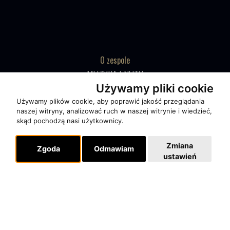
O zespole
MUZYKA I NUTY
Używamy pliki cookie
NAGRODY
Używamy plików cookie, aby poprawić jakość przeglądania
RECENZJE
naszej witryny, analizować ruch w naszej witrynie i wiedzieć,
skąd pochodzą nasi użytkownicy.
Pomoc
Zmiana
Zgoda
Odmawiam
KONTAKT
ustawień
POLITYKA PRYWATNOŚCI
Dla organizatorów
EVENTY