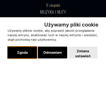
O zespole
MUZYKA I NUTY
NAGRODY
Używamy pliki cookie
RECENZJE
Używamy plików cookie, aby poprawić jakość przeglądania
naszej witryny, analizować ruch w naszej witrynie i wiedzieć,
skąd pochodzą nasi użytkownicy.
Pomoc
KONTAKT
Zmiana
Zgoda
Odmawiam
POLITYKA PRYWATNOŚCI
ustawień
Dla organizatorów
EVENTY
REPERTUAR KONCERTOWY
PROJEKTY REPERTUAROWE
Multimedia