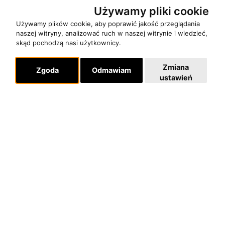
Używamy pliki cookie
Używamy plików cookie, aby poprawić jakość przeglądania
naszej witryny, analizować ruch w naszej witrynie i wiedzieć,
O zespole
skąd pochodzą nasi użytkownicy.
MUZYKA I NUTY
Zmiana
Zgoda
Odmawiam
NAGRODY
ustawień
RECENZJE
Pomoc
KONTAKT
POLITYKA PRYWATNOŚCI
Dla organizatorów
EVENTY
REPERTUAR KONCERTOWY