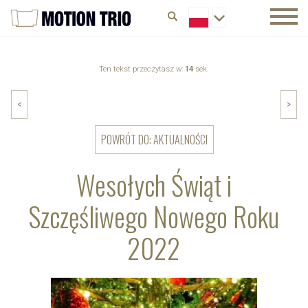
Ten tekst przeczytasz w:
14
sek.
<
>
POWRÓT DO: AKTUALNOŚCI
Wesołych Świąt i
Szczęśliwego Nowego Roku
2022