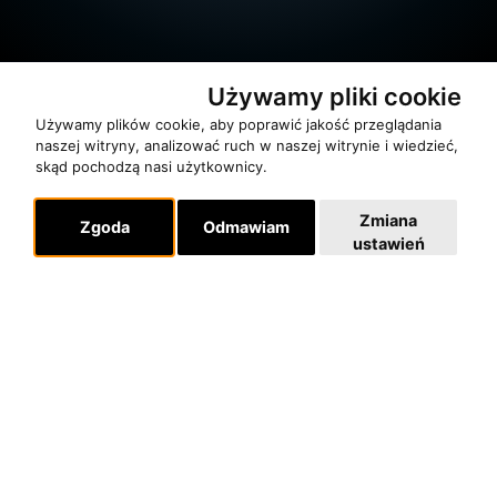
Używamy pliki cookie
Używamy plików cookie, aby poprawić jakość przeglądania
naszej witryny, analizować ruch w naszej witrynie i wiedzieć,
skąd pochodzą nasi użytkownicy.
O zespole
MUZYKA I NUTY
Zmiana
Zgoda
Odmawiam
ustawień
NAGRODY
RECENZJE
Pomoc
KONTAKT
POLITYKA PRYWATNOŚCI