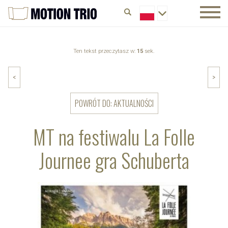
Ten tekst przeczytasz w:
15
sek.
<
>
POWRÓT DO: AKTUALNOŚCI
MT na festiwalu La Folle
Journee gra Schuberta