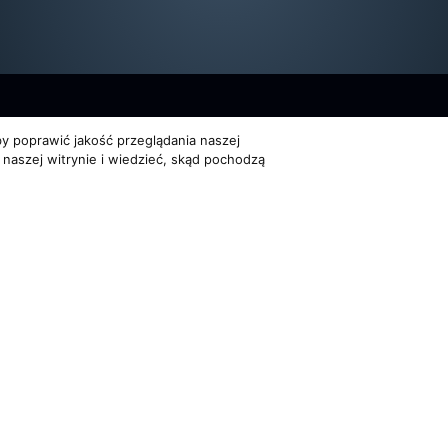
y poprawić jakość przeglądania naszej
 naszej witrynie i wiedzieć, skąd pochodzą
Dla organizatorów
Multimedia
EVENTY
FILMY
ATNOŚCI
REPERTUAR KONCERTOWY
GALERIE
PROJEKTY REPERTUAROWE
on Trio. Wszelkie prawa zastrzeżone
Powered by
Quick.Cms