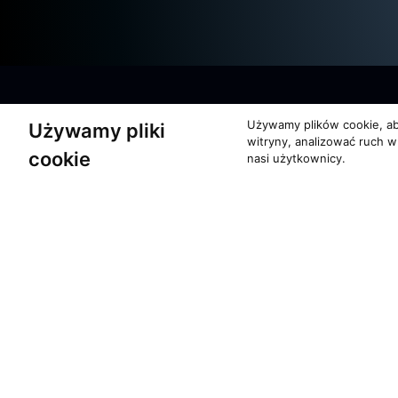
Używamy plików cookie, ab
Używamy pliki
witryny, analizować ruch w
cookie
nasi użytkownicy.
O zespole
Pomoc
MUZYKA I NUTY
KONTAKT
NAGRODY
POLITYKA PRYW
RECENZJE
Copyrights 1996 - 2026 Moti