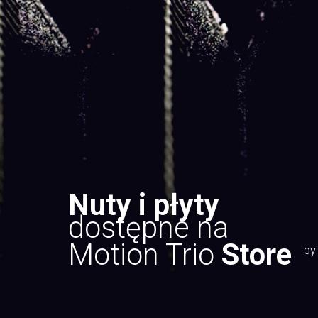
Nuty i płyty
dostępne na
Motion Trio
Store
by