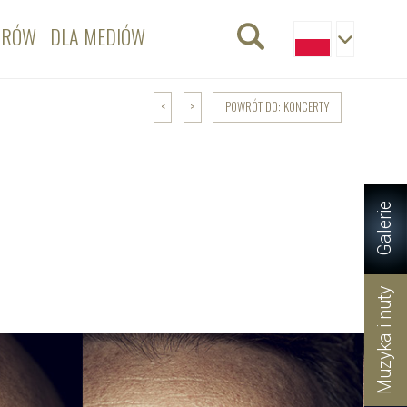
ORÓW
DLA MEDIÓW
POWRÓT DO: KONCERTY
<
>
Galerie
Muzyka i nuty