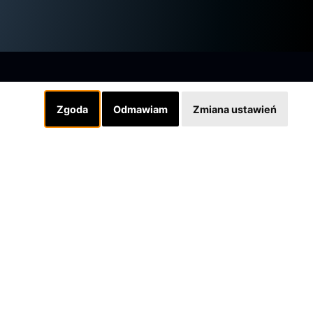
Zgoda
Odmawiam
Zmiana ustawień
Linki
INSTAGRAM
SKLEP
Designed by grafiQa