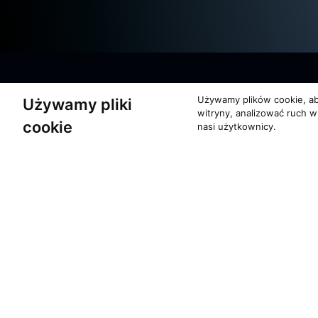
Używamy plików cookie, ab
Używamy pliki
witryny, analizować ruch w
cookie
nasi użytkownicy.
O zespole
Pomoc
MUZYKA I NUTY
KONTAKT
NAGRODY
POLITYKA PRYW
RECENZJE
Copyrights 1996 - 2026 Moti