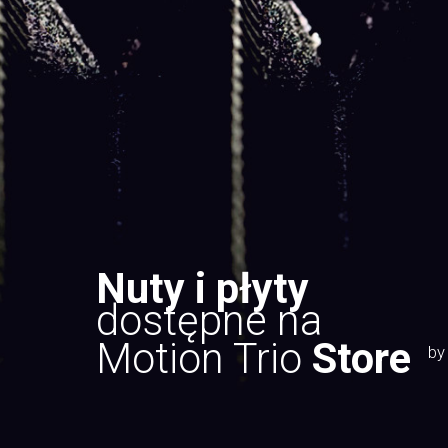
Nuty i płyty
dostępne na
Motion Trio
Store
by