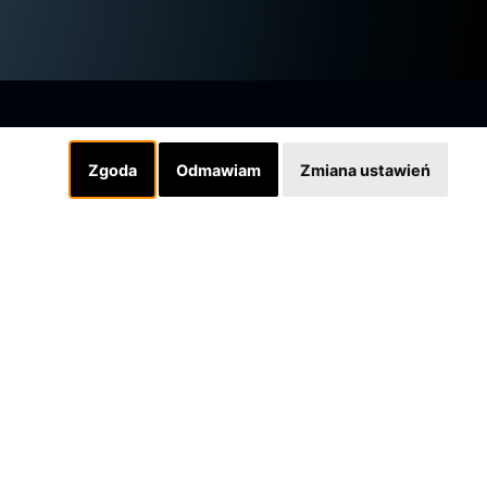
Zgoda
Odmawiam
Zmiana ustawień
Linki
INSTAGRAM
SKLEP
Designed by grafiQa