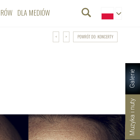
ORÓW
DLA MEDIÓW
POWRÓT DO: KONCERTY
<
>
Galerie
Muzyka i nuty