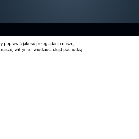
y poprawić jakość przeglądania naszej
 naszej witrynie i wiedzieć, skąd pochodzą
Dla organizatorów
Multimedia
EVENTY
FILMY
ATNOŚCI
REPERTUAR KONCERTOWY
GALERIE
PROJEKTY REPERTUAROWE
on Trio. Wszelkie prawa zastrzeżone
Powered by
Quick.Cms