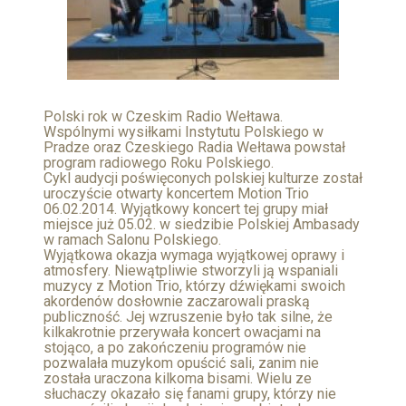
Polski rok w Czeskim Radio Wełtawa.
Wspólnymi wysiłkami Instytutu Polskiego w
Pradze oraz Czeskiego Radia Wełtawa powstał
program radiowego Roku Polskiego.
Cykl audycji poświęconych polskiej kulturze został
uroczyście otwarty koncertem Motion Trio
06.02.2014. Wyjątkowy koncert tej grupy miał
miejsce już 05.02. w siedzibie Polskiej Ambasady
w ramach Salonu Polskiego.
Wyjątkowa okazja wymaga wyjątkowej oprawy i
atmosfery. Niewątpliwie stworzyli ją wspaniali
muzycy z Motion Trio, którzy dźwiękami swoich
akordenów dosłownie zaczarowali praską
publiczność. Jej wzruszenie było tak silne, że
kilkakrotnie przerywała koncert owacjami na
stojąco, a po zakończeniu programów nie
pozwalała muzykom opuścić sali, zanim nie
została uraczona kilkoma bisami. Wielu ze
słuchaczy okazało się fanami grupy, którzy nie