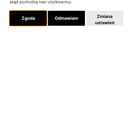
skąd pochodzą nasi użytkownicy.
Zmiana
Zgoda
Odmawiam
ustawień
O zespole
MUZYKA I NUTY
NAGRODY
RECENZJE