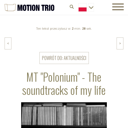
Ten tekst przeczytasz w:
2
min.
28
sek.
<
>
POWRÓT DO: AKTUALNOŚCI
MT "Polonium" - The
soundtracks of my life