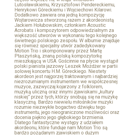
Lutosławskiemu, Krzysztofowi Pendereckiemu,
Henrykowi Góreckiemu i Wojciechowi Kilarowi.
Dodatkowo zawiera ona jedną kompozycję
Wojtarowicza stworzoną razem z akordeonistą
Jackiem Hołubowskim, członkiem Acoustic
Acrobats i kompozytorem odpowiedzialnym za
większość utworów w wykonaniu tego kolejnego
świetnego polskiego zespołu. W albumie znajduje
się również specjalny utwór zadedykowany
Motion Trio i skomponowany przez Martę
Ptaszyńską, znaną polską kompozytorkę
mieszkającą w USA. Gościnnie na płycie wystąpił
polski pianista jazzowy Leszek Możdżer w partii
solowej koncertu H.M. Góreckiego. Niestety
akordeon jest najgorzej traktowanym i najbardziej
niezrozumianym instrumentem we współczesnej
muzyce, zazwyczaj kojarzony z folklorem,
muzyką uliczną oraz innymi zjawiskami „kultury
niskiej” przez tych, którzy snobują się na muzykę
klasyczną. Bardzo niewielu miłośników muzyki
rozumie niezwykłe bogactwo dźwięku tego
instrumentu, jego nieograniczone możliwości oraz
docenia piękno jego głębokiego brzmienia.
Dlatego fantastyczne występy z udziałem
akordeonu, które funduje nam Motion Trio są
bardzo pożądanym zjawiskiem o dużym