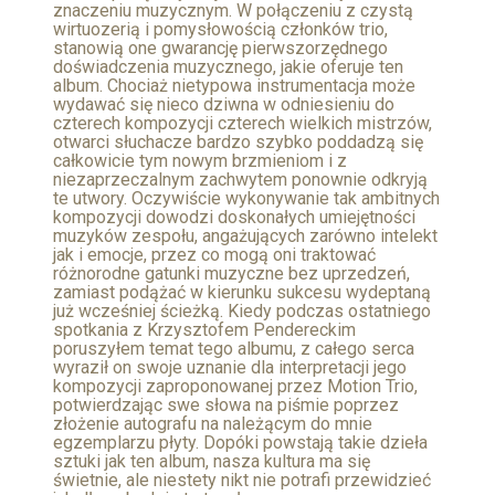
znaczeniu muzycznym. W połączeniu z czystą
wirtuozerią i pomysłowością członków trio,
stanowią one gwarancję pierwszorzędnego
doświadczenia muzycznego, jakie oferuje ten
album. Chociaż nietypowa instrumentacja może
wydawać się nieco dziwna w odniesieniu do
czterech kompozycji czterech wielkich mistrzów,
otwarci słuchacze bardzo szybko poddadzą się
całkowicie tym nowym brzmieniom i z
niezaprzeczalnym zachwytem ponownie odkryją
te utwory. Oczywiście wykonywanie tak ambitnych
kompozycji dowodzi doskonałych umiejętności
muzyków zespołu, angażujących zarówno intelekt
jak i emocje, przez co mogą oni traktować
różnorodne gatunki muzyczne bez uprzedzeń,
zamiast podążać w kierunku sukcesu wydeptaną
już wcześniej ścieżką. Kiedy podczas ostatniego
spotkania z Krzysztofem Pendereckim
poruszyłem temat tego albumu, z całego serca
wyraził on swoje uznanie dla interpretacji jego
kompozycji zaproponowanej przez Motion Trio,
potwierdzając swe słowa na piśmie poprzez
złożenie autografu na należącym do mnie
egzemplarzu płyty. Dopóki powstają takie dzieła
sztuki jak ten album, nasza kultura ma się
świetnie, ale niestety nikt nie potrafi przewidzieć