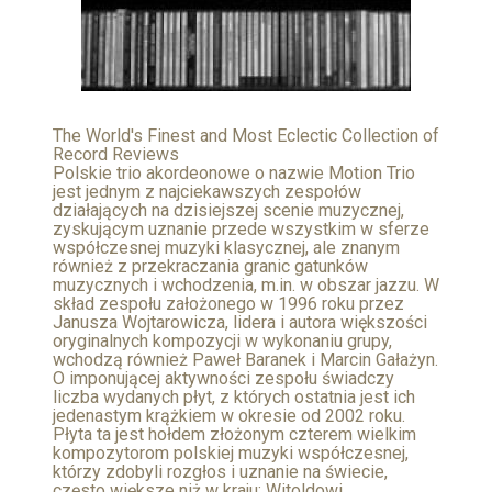
The World's Finest and Most Eclectic Collection of
Record Reviews
Polskie trio akordeonowe o nazwie Motion Trio
jest jednym z najciekawszych zespołów
działających na dzisiejszej scenie muzycznej,
zyskującym uznanie przede wszystkim w sferze
współczesnej muzyki klasycznej, ale znanym
również z przekraczania granic gatunków
muzycznych i wchodzenia, m.in. w obszar jazzu. W
skład zespołu założonego w 1996 roku przez
Janusza Wojtarowicza, lidera i autora większości
oryginalnych kompozycji w wykonaniu grupy,
wchodzą również Paweł Baranek i Marcin Gałażyn.
O imponującej aktywności zespołu świadczy
liczba wydanych płyt, z których ostatnia jest ich
jedenastym krążkiem w okresie od 2002 roku.
Płyta ta jest hołdem złożonym czterem wielkim
kompozytorom polskiej muzyki współczesnej,
którzy zdobyli rozgłos i uznanie na świecie,
często większe niż w kraju: Witoldowi