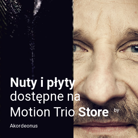
Nuty i płyty
dostępne na
Motion Trio
Store
by
Akordeonus