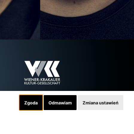
Zgoda
Odmawiam
Zmiana ustawień