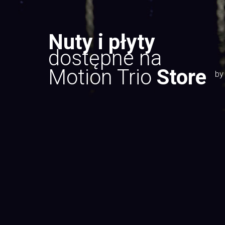
Nuty i płyty
dostępne na
Motion Trio
Store
by