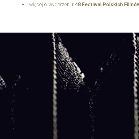
więcej o wydarzeniu:
48 Festiwal Polskich Filmó