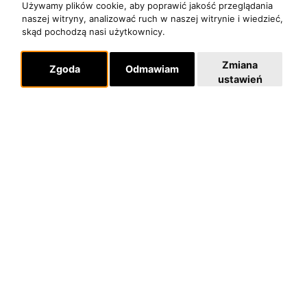
Pomoc
Używamy plików cookie, aby poprawić jakość przeglądania
KONTAKT
naszej witryny, analizować ruch w naszej witrynie i wiedzieć,
skąd pochodzą nasi użytkownicy.
POLITYKA PRYWATNOŚCI
Zmiana
Zgoda
Odmawiam
ustawień
Dla organizatorów
EVENTY
REPERTUAR KONCERTOWY
PROJEKTY REPERTUAROWE
Multimedia
FILMY
GALERIE
Linki
INSTAGRAM