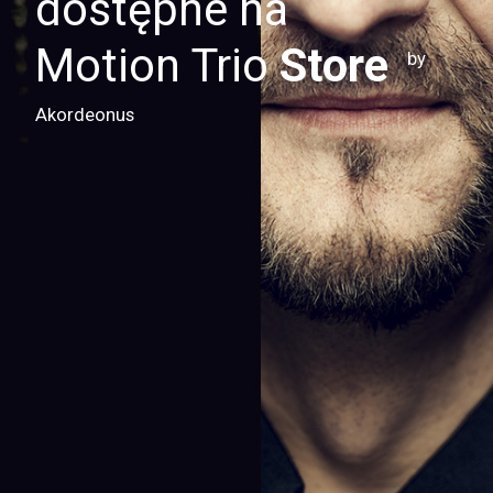
dostępne na
Motion Trio
Store
by
Akordeonus