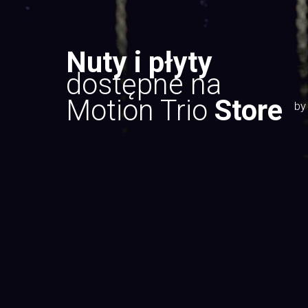
Nuty i płyty
dostępne na
Motion Trio
Store
by