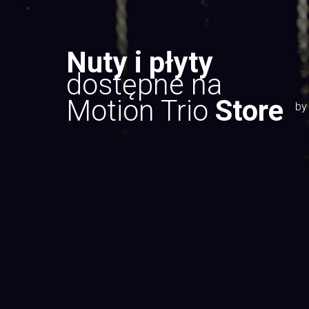
Nuty i płyty
dostępne na
Motion Trio
Store
by