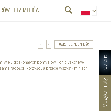
ORÓW
DLA MEDIÓW
POWRÓT DO: AKTUALNOŚCI
<
>
Galerie
 Wielu doskonałych pomysłów i ich błyskotliwej
same radości i korzyści, a przede wszystkim niech
Muzyka i nuty