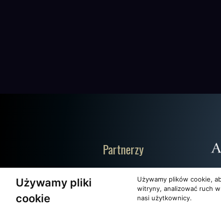
Partnerzy
Używamy plików cookie, ab
Używamy pliki
witryny, analizować ruch w
cookie
nasi użytkownicy.