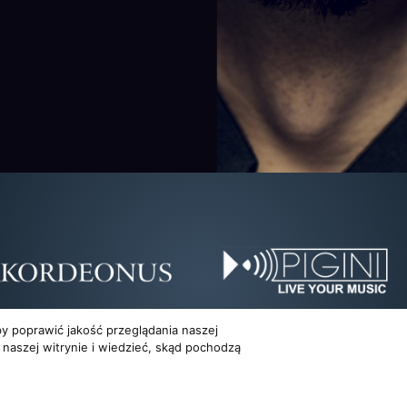
y poprawić jakość przeglądania naszej
 naszej witrynie i wiedzieć, skąd pochodzą