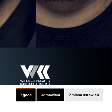
Zgoda
Odmawiam
Zmiana ustawień