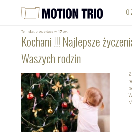
O 
Ten tekst przeczytasz w:
17
sek.
Kochani !!! Najlepsze życzen
Waszych rodzin
Z
r
b
W
M