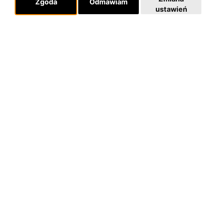
Zgoda
Odmawiam
ustawień
O zespole
MUZYKA I NUTY
NAGRODY
RECENZJE
Pomoc
KONTAKT
POLITYKA PRYWATNOŚCI
Dla organizatorów
EVENTY
REPERTUAR KONCERTOWY
PROJEKTY REPERTUAROWE