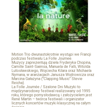
Motion Trio dwunastokrotnie wystąpi we Francji
podczas festiwalu La Folle Journee.
Muzycy zaprezentują dzieła Fryderyka Chopina,
Camille Saint-Saënsa, Manuela de Falli, Witolda
Lutosławskiego, Wojciecha Kilara oraz Michaela
Nymana, w aranżacjach Janusza Wojtrowicza oraz
Marcina Gałażyna ("Clapping Music" Stevie
Reicha).
La Folle Journée / Szalone Dni Muzyki to
międzynarodowy festiwal realizowany od 1995
roku, którego pomysłodawcą i założycielem jest
René Martin – twórca festiwali i organizator
licznych koncertów muzyki klasycznej na całym