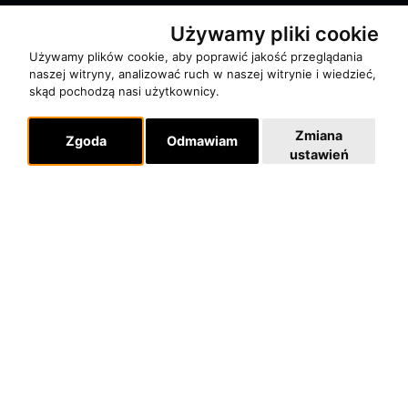
Używamy pliki cookie
Używamy plików cookie, aby poprawić jakość przeglądania
naszej witryny, analizować ruch w naszej witrynie i wiedzieć,
skąd pochodzą nasi użytkownicy.
O zespole
MUZYKA I NUTY
Zmiana
Zgoda
Odmawiam
NAGRODY
ustawień
RECENZJE
Pomoc
KONTAKT
POLITYKA PRYWATNOŚCI
Dla organizatorów
EVENTY
REPERTUAR KONCERTOWY