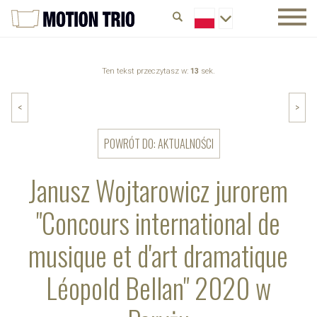
Ten tekst przeczytasz w:
13
sek.
<
>
POWRÓT DO: AKTUALNOŚCI
Janusz Wojtarowicz jurorem
"Concours international de
musique et d'art dramatique
Léopold Bellan" 2020 w