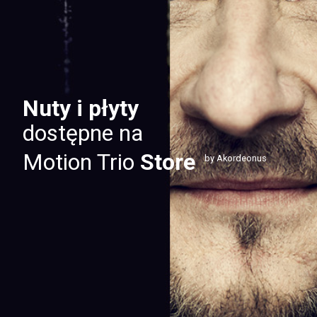
Nuty i płyty
dostępne na
Motion Trio
Store
by Akordeonus