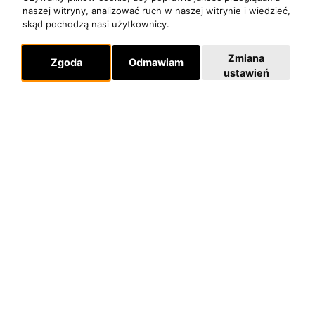
O zespole
naszej witryny, analizować ruch w naszej witrynie i wiedzieć,
skąd pochodzą nasi użytkownicy.
MUZYKA I NUTY
NAGRODY
Zmiana
Zgoda
Odmawiam
RECENZJE
ustawień
Pomoc
KONTAKT
POLITYKA PRYWATNOŚCI
Dla organizatorów
EVENTY
REPERTUAR KONCERTOWY
PROJEKTY REPERTUAROWE
Multimedia