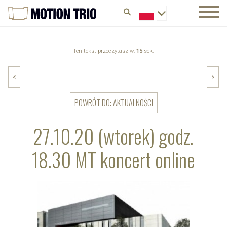
Ten tekst przeczytasz w:
15
sek.
<
>
POWRÓT DO: AKTUALNOŚCI
27.10.20 (wtorek) godz.
18.30 MT koncert online