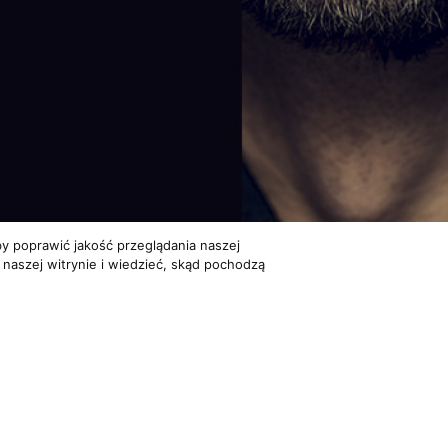
y poprawić jakość przeglądania naszej
 naszej witrynie i wiedzieć, skąd pochodzą