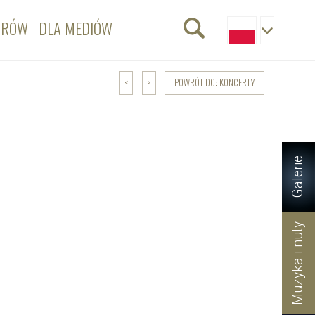
ORÓW
DLA MEDIÓW
POWRÓT DO: KONCERTY
<
>
Galerie
Muzyka i nuty