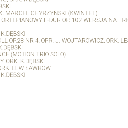
BSKI
K. MARCEL CHYRZYŃSKI (KWINTET)
FORTEPIANOWY F-DUR OP. 102 WERSJA NA TR
K.DĘBSKI
L OP.28 NR 4, OPR. J. WOJTAROWICZ, ORK. 
K.DĘBSKI
E (MOTION TRIO SOLO)
, ORK. K.DĘBSKI
ORK. LEW ŁAWROW
K.DĘBSKI