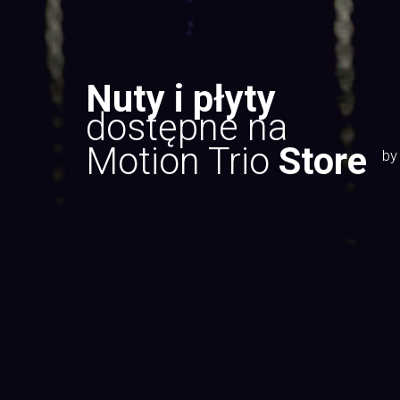
Nuty i płyty
dostępne na
Motion Trio
Store
by