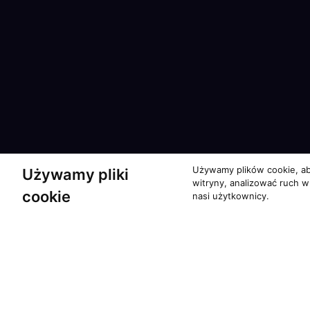
Używamy plików cookie, ab
Używamy pliki
witryny, analizować ruch w
cookie
nasi użytkownicy.
Partnerzy