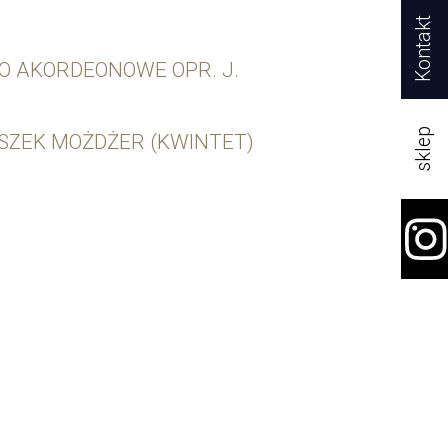
Kontakt
IO AKORDEONOWE OPR. J.
sklep
LESZEK MOŻDŻER (KWINTET)