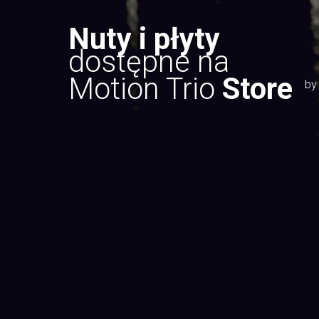
Nuty i płyty
dostępne na
Motion Trio
Store
by