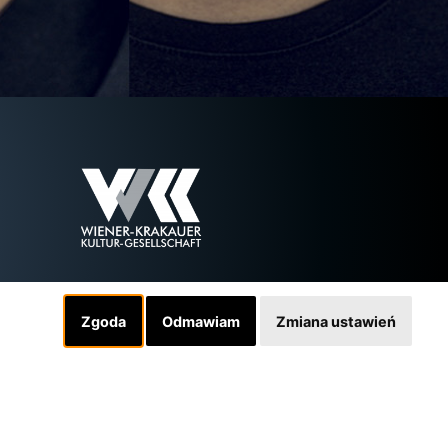
Zgoda
Odmawiam
Zmiana ustawień