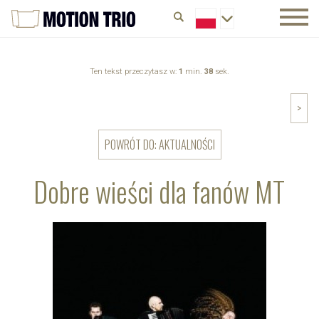
Ten tekst przeczytasz w:
1
min.
38
sek.
>
POWRÓT DO: AKTUALNOŚCI
Dobre wieści dla fanów MT