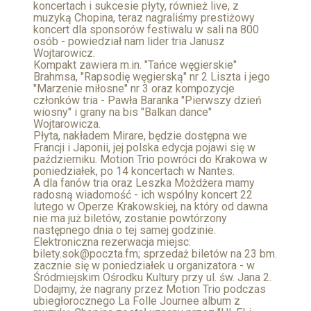
koncertach i sukcesie płyty, również live, z
muzyką Chopina, teraz nagraliśmy prestiżowy
koncert dla sponsorów festiwalu w sali na 800
osób - powiedział nam lider tria Janusz
Wojtarowicz.
Kompakt zawiera m.in. "Tańce węgierskie"
Brahmsa, "Rapsodię węgierską" nr 2 Liszta i jego
"Marzenie miłosne" nr 3 oraz kompozycje
członków tria - Pawła Baranka "Pierwszy dzień
wiosny" i grany na bis "Balkan dance"
Wojtarowicza.
Płyta, nakładem Mirare, będzie dostępna we
Francji i Japonii, jej polska edycja pojawi się w
październiku. Motion Trio powróci do Krakowa w
poniedziałek, po 14 koncertach w Nantes.
A dla fanów tria oraz Leszka Możdżera mamy
radosną wiadomość - ich wspólny koncert 22
lutego w Operze Krakowskiej, na który od dawna
nie ma już biletów, zostanie powtórzony
następnego dnia o tej samej godzinie.
Elektroniczna rezerwacja miejsc:
bilety.sok@poczta.fm; sprzedaż biletów na 23 bm.
zacznie się w poniedziałek u organizatora - w
Śródmiejskim Ośrodku Kultury przy ul. św. Jana 2.
Dodajmy, że nagrany przez Motion Trio podczas
ubiegłorocznego La Folle Journee album z