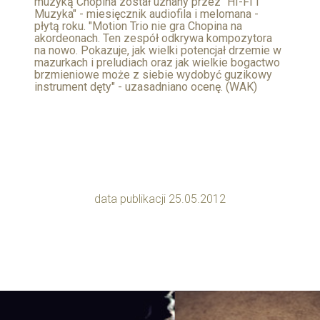
muzyką Chopina został uznany przez "HI-FI i
Muzyka" - miesięcznik audiofila i melomana -
płytą roku. "Motion Trio nie gra Chopina na
akordeonach. Ten zespół odkrywa kompozytora
na nowo. Pokazuje, jak wielki potencjał drzemie w
mazurkach i preludiach oraz jak wielkie bogactwo
brzmieniowe może z siebie wydobyć guzikowy
instrument dęty" - uzasadniano ocenę. (WAK)
data publikacji 25.05.2012