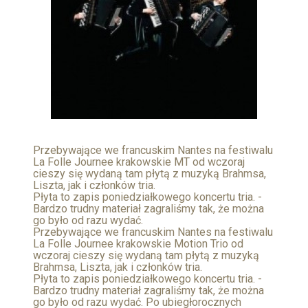
Przebywające we francuskim Nantes na festiwalu
La Folle Journee krakowskie MT od wczoraj
cieszy się wydaną tam płytą z muzyką Brahmsa,
Liszta, jak i członków tria.
Płyta to zapis poniedziałkowego koncertu tria. -
Bardzo trudny materiał zagraliśmy tak, że można
go było od razu wydać.
Przebywające we francuskim Nantes na festiwalu
La Folle Journee krakowskie Motion Trio od
wczoraj cieszy się wydaną tam płytą z muzyką
Brahmsa, Liszta, jak i członków tria.
Płyta to zapis poniedziałkowego koncertu tria. -
Bardzo trudny materiał zagraliśmy tak, że można
go było od razu wydać. Po ubiegłorocznych