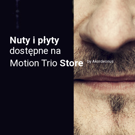
Nuty i płyty
dostępne na
Motion Trio
Store
by Akordeonus