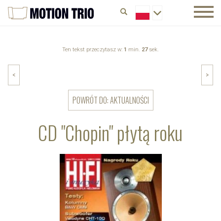
Ten tekst przeczytasz w:
1
min.
27
sek.
<
>
POWRÓT DO: AKTUALNOŚCI
CD "Chopin" płytą roku