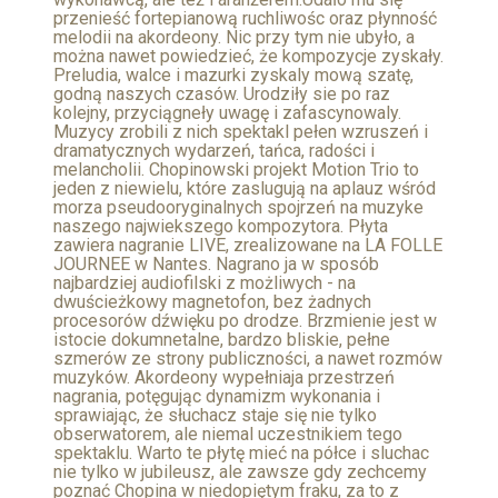
przenieść fortepianową ruchliwośc oraz płynność
melodii na akordeony. Nic przy tym nie ubyło, a
można nawet powiedzieć, że kompozycje zyskały.
Preludia, walce i mazurki zyskaly mową szatę,
godną naszych czasów. Urodziły sie po raz
kolejny, przyciągneły uwagę i zafascynowaly.
Muzycy zrobili z nich spektakl pełen wzruszeń i
dramatycznych wydarzeń, tańca, radości i
melancholii. Chopinowski projekt Motion Trio to
jeden z niewielu, które zaslugują na aplauz wśród
morza pseudooryginalnych spojrzeń na muzyke
naszego najwiekszego kompozytora. Płyta
zawiera nagranie LIVE, zrealizowane na LA FOLLE
JOURNEE w Nantes. Nagrano ja w sposób
najbardziej audiofilski z możliwych - na
dwuścieżkowy magnetofon, bez żadnych
procesorów dźwięku po drodze. Brzmienie jest w
istocie dokumnetalne, bardzo bliskie, pełne
szmerów ze strony publiczności, a nawet rozmów
muzyków. Akordeony wypełniaja przestrzeń
nagrania, potęgując dynamizm wykonania i
sprawiając, że słuchacz staje się nie tylko
obserwatorem, ale niemal uczestnikiem tego
spektaklu. Warto te płytę mieć na półce i sluchac
nie tylko w jubileusz, ale zawsze gdy zechcemy
poznać Chopina w niedopiętym fraku, za to z