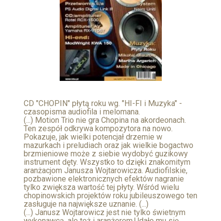
CD "CHOPIN" płytą roku wg. "HI-FI i Muzyka" -
czasopisma audiofila i melomana.
(...) Motion Trio nie gra Chopina na akordeonach.
Ten zespół odkrywa kompozytora na nowo.
Pokazuje, jak wielki potencjał drzemie w
mazurkach i preludiach oraz jak wielkie bogactwo
brzmieniowe może z siebie wydobyć guzikowy
instrument dęty. Wszystko to dzięki znakomitym
aranżacjom Janusza Wojtarowicza. Audiofilskie,
pozbawione elektronicznych efektów nagranie
tylko zwiększa wartość tej płyty. Wśród wielu
chopinowskich projektów roku jubileuszowego ten
zasługuje na największe uznanie. (...)
(...) Janusz Wojtarowicz jest nie tylko świetnym
wykonawcą, ale też i aranżerem.Udało mu się