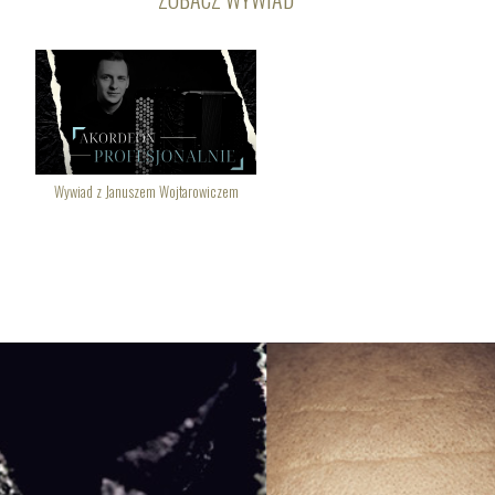
Wywiad z Januszem Wojtarowiczem