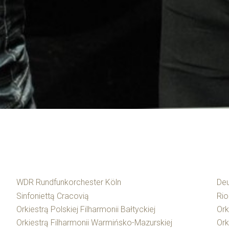
WDR Rundfunkorchester Köln
Deu
Sinfoniettą Cracovią
Rio
Orkiestrą Polskiej Filharmonii Bałtyckiej
Ork
Orkiestrą Filharmonii Warmińsko-Mazurskiej
Ork