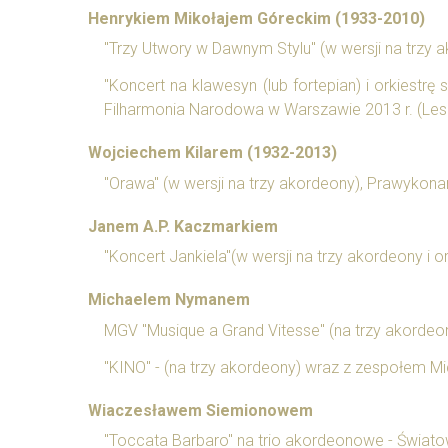
Henrykiem Mikołajem Góreckim (1933-2010)
"Trzy Utwory w Dawnym Stylu" (w wersji na trzy 
"Koncert na klawesyn (lub fortepian) i orkiestr
Filharmonia Narodowa w Warszawie 2013 r. (Lesz
Wojciechem Kilarem (1932-2013)
"Orawa" (w wersji na trzy akordeony), Prawykona
Janem A.P. Kaczmarkiem
"Koncert Jankiela"(w wersji na trzy akordeony i 
Michaelem Nymanem
MGV "Musique a Grand Vitesse" (na trzy akorde
"KINO" - (na trzy akordeony) wraz z zespołem Mi
Wiaczesławem Siemionowem
"Toccata Barbaro" na trio akordeonowe - Świa