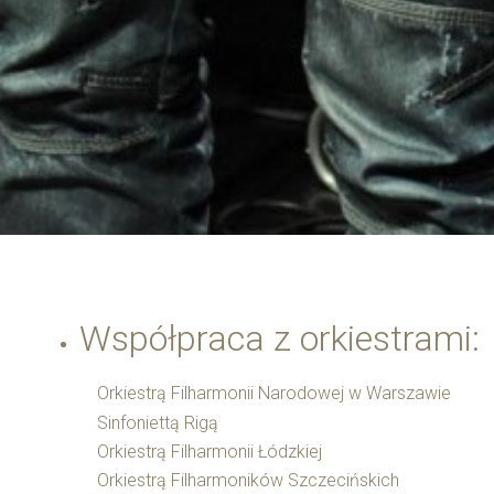
Współpraca z orkiestrami:
Orkiestrą Filharmonii Narodowej w Warszawie
Sinfoniettą Rigą
Orkiestrą Filharmonii Łódzkiej
Orkiestrą Filharmoników Szczecińskich