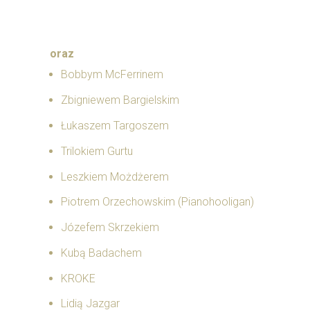
oraz
Bobbym McFerrinem
Zbigniewem Bargielskim
Łukaszem Targoszem
Trilokiem Gurtu
Leszkiem Możdżerem
Piotrem Orzechowskim (Pianohooligan)
Józefem Skrzekiem
Kubą Badachem
KROKE
Lidią Jazgar