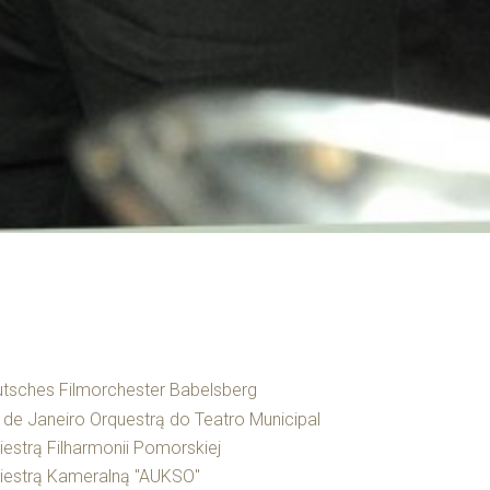
tsches Filmorchester Babelsberg
 de Janeiro Orquestrą do Teatro Municipal
iestrą Filharmonii Pomorskiej
iestrą Kameralną "AUKSO"