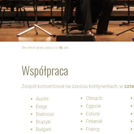
Ten tekst przeczytasz w:
46
sek.
Współpraca
Zespół koncertował na sześciu kontynentach, w
czte
Chinach
Austrii
Egipcie
Belgii
Estonii
Białorusi
Finlandii
Brazylii
Francji
Bułgarii