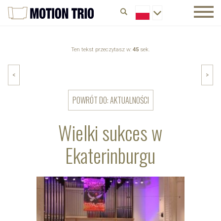
Ten tekst przeczytasz w:
45
sek.
<
>
POWRÓT DO: AKTUALNOŚCI
Wielki sukces w
Ekaterinburgu