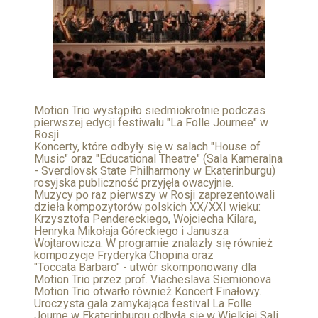
Motion Trio wystąpiło siedmiokrotnie podczas
pierwszej edycji festiwalu "La Folle Journee" w
Rosji.
Koncerty, które odbyły się w salach "House of
Music" oraz "Educational Theatre" (Sala Kameralna
- Sverdlovsk State Philharmony w Ekaterinburgu)
rosyjska publiczność przyjęła owacyjnie.
Muzycy po raz pierwszy w Rosji zaprezentowali
dzieła kompozytorów polskich XX/XXI wieku:
Krzysztofa Pendereckiego, Wojciecha Kilara,
Henryka Mikołaja Góreckiego i Janusza
Wojtarowicza. W programie znalazły się również
kompozycje Fryderyka Chopina oraz
"Toccata Barbaro" - utwór skomponowany dla
Motion Trio przez prof. Viacheslava Siemionova
Motion Trio otwarło również Koncert Finałowy.
Uroczysta gala zamykająca festival La Folle
Journe w Ekaterinburgu odbyła się w Wielkiej Sali