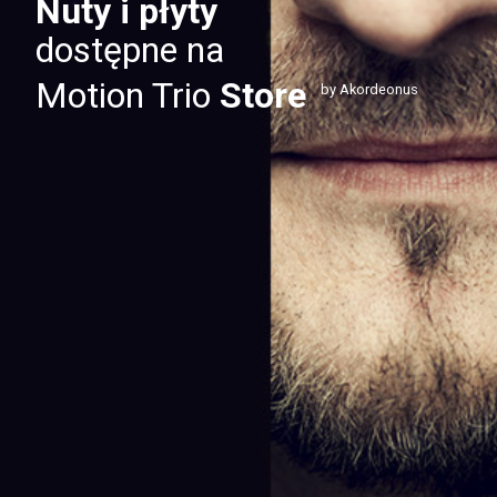
Nuty i płyty
dostępne na
Motion Trio
Store
by Akordeonus