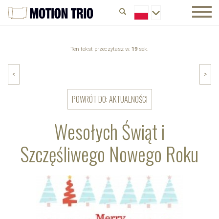
Ten tekst przeczytasz w:
19
sek.
<
>
POWRÓT DO: AKTUALNOŚCI
Wesołych Świąt i
Szczęśliwego Nowego Roku