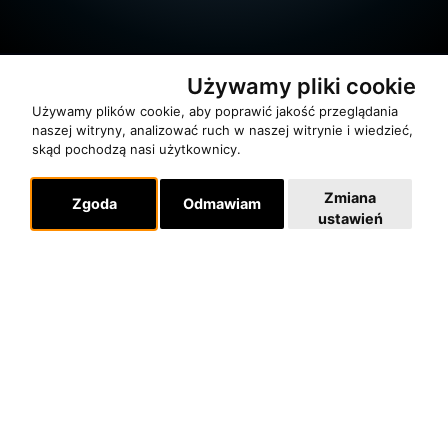
Używamy pliki cookie
Używamy plików cookie, aby poprawić jakość przeglądania
naszej witryny, analizować ruch w naszej witrynie i wiedzieć,
skąd pochodzą nasi użytkownicy.
O zespole
MUZYKA I NUTY
Zmiana
Zgoda
Odmawiam
ustawień
NAGRODY
RECENZJE
Pomoc
KONTAKT
POLITYKA PRYWATNOŚCI
Dla organizatorów