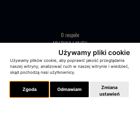
O zespole
MUZYKA I NUTY
Używamy pliki cookie
NAGRODY
Używamy plików cookie, aby poprawić jakość przeglądania
RECENZJE
naszej witryny, analizować ruch w naszej witrynie i wiedzieć,
skąd pochodzą nasi użytkownicy.
Pomoc
Zmiana
KONTAKT
Zgoda
Odmawiam
ustawień
POLITYKA PRYWATNOŚCI
Dla organizatorów
EVENTY
REPERTUAR KONCERTOWY