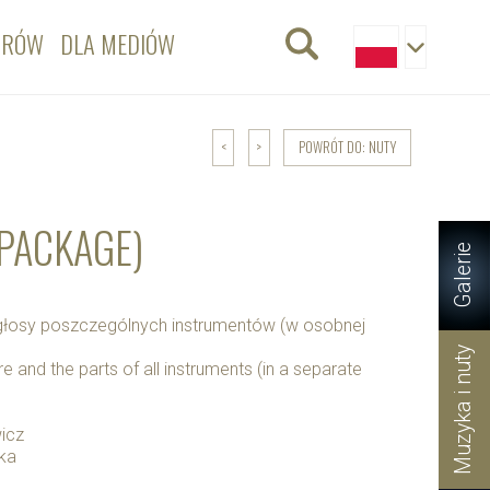
ORÓW
DLA MEDIÓW
POWRÓT DO: NUTY
<
>
 PACKAGE)
Galerie
z głosy poszczególnych instrumentów (w osobnej
Muzyka i nuty
 and the parts of all instruments (in a separate
icz
ska