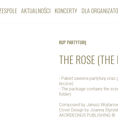
ZESPOLE
AKTUALNOŚCI
KONCERTY
DLA ORGANIZAT
KUP PARTYTURĘ
THE ROSE (THE
.
- Pakiet zawiera partyturę ora
teczce)
- The package contains the score
folder)
.
Composed by Janusz Wojtarow
Cover Design by Joanna Styryl
AKORDEONUS PUBLISHING ©