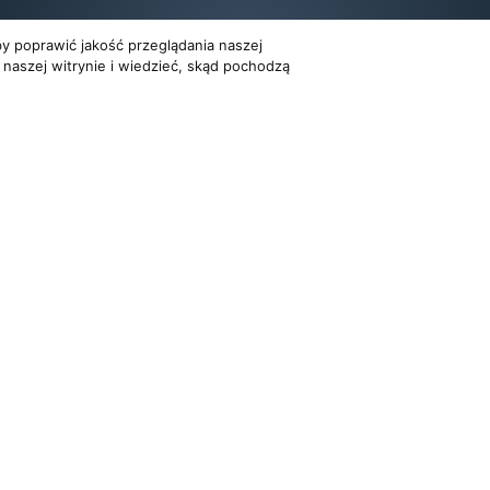
y poprawić jakość przeglądania naszej
 naszej witrynie i wiedzieć, skąd pochodzą
Dla organizatorów
Multimedia
EVENTY
FILMY
ATNOŚCI
REPERTUAR KONCERTOWY
GALERIE
PROJEKTY REPERTUAROWE