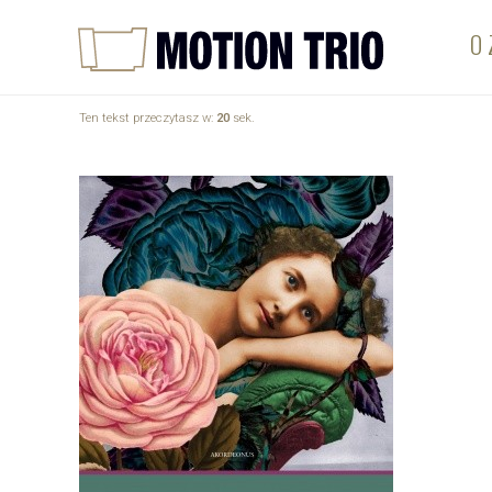
O 
Ten tekst przeczytasz w:
20
sek.