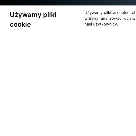
Używamy plików cookie, ab
Używamy pliki
Partnerzy
witryny, analizować ruch w
cookie
nasi użytkownicy.
O zespole
Pomoc
MUZYKA I NUTY
KONTAKT
NAGRODY
POLITYKA PRYW
RECENZJE