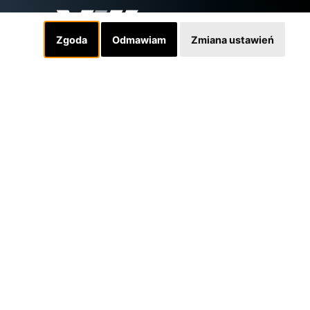
Zgoda
Odmawiam
Zmiana ustawień
Linki
INSTAGRAM
SKLEP