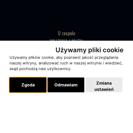
O zespole
MUZYKA I NUTY
Używamy pliki cookie
NAGRODY
Używamy plików cookie, aby poprawić jakość przeglądania
RECENZJE
naszej witryny, analizować ruch w naszej witrynie i wiedzieć,
skąd pochodzą nasi użytkownicy.
Pomoc
Zmiana
KONTAKT
Zgoda
Odmawiam
ustawień
POLITYKA PRYWATNOŚCI
Dla organizatorów
EVENTY
REPERTUAR KONCERTOWY