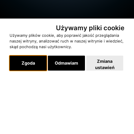
Używamy pliki cookie
Używamy plików cookie, aby poprawić jakość przeglądania
naszej witryny, analizować ruch w naszej witrynie i wiedzieć,
skąd pochodzą nasi użytkownicy.
O zespole
Zmiana
MUZYKA I NUTY
Zgoda
Odmawiam
ustawień
NAGRODY
RECENZJE
Pomoc
KONTAKT
POLITYKA PRYWATNOŚCI