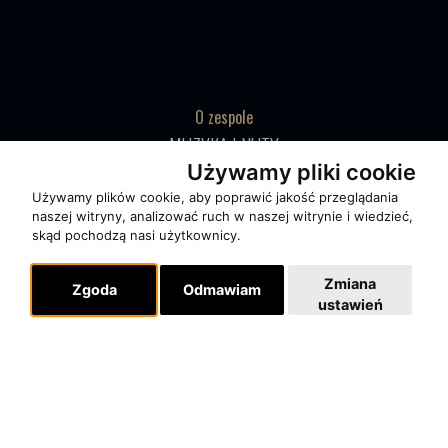
O zespole
MUZYKA I NUTY
Używamy pliki cookie
NAGRODY
Używamy plików cookie, aby poprawić jakość przeglądania
RECENZJE
naszej witryny, analizować ruch w naszej witrynie i wiedzieć,
skąd pochodzą nasi użytkownicy.
Pomoc
Zmiana
Zgoda
Odmawiam
KONTAKT
ustawień
POLITYKA PRYWATNOŚCI
Dla organizatorów
EVENTY