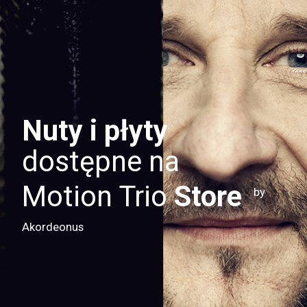
Nuty i płyty
dostępne na
Motion Trio
Store
by
Akordeonus