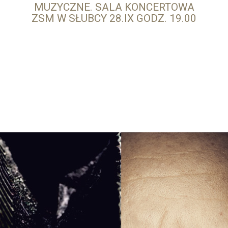
MUZYCZNE. SALA KONCERTOWA
ZSM W SŁUBCY 28.IX GODZ. 19.00