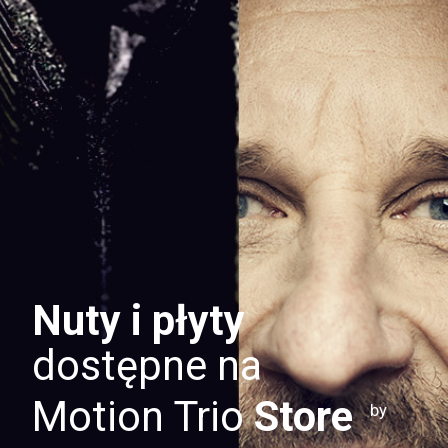
Nuty i płyty
dostępne na
Motion Trio
Store
by