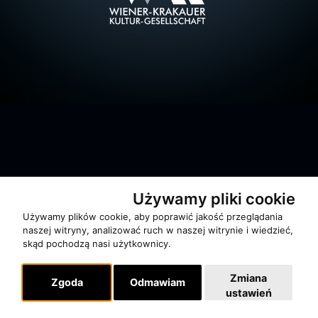
O zespole
Używamy pliki cookie
MUZYKA I NUTY
Używamy plików cookie, aby poprawić jakość przeglądania
NAGRODY
naszej witryny, analizować ruch w naszej witrynie i wiedzieć,
skąd pochodzą nasi użytkownicy.
RECENZJE
Zmiana
Zgoda
Odmawiam
ustawień
Pomoc