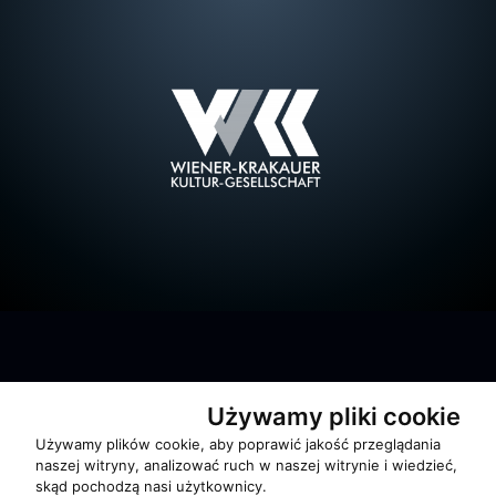
Używamy pliki cookie
O zespole
Używamy plików cookie, aby poprawić jakość przeglądania
naszej witryny, analizować ruch w naszej witrynie i wiedzieć,
MUZYKA I NUTY
skąd pochodzą nasi użytkownicy.