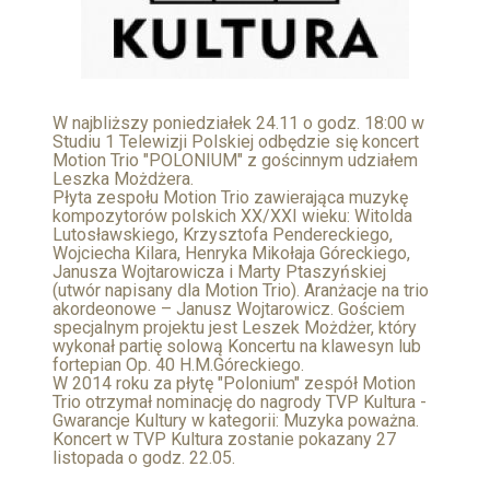
W najbliższy poniedziałek 24.11 o godz. 18:00 w
Studiu 1 Telewizji Polskiej odbędzie się koncert
Motion Trio "POLONIUM" z gościnnym udziałem
Leszka Możdżera.
Płyta zespołu Motion Trio zawierająca muzykę
kompozytorów polskich XX/XXI wieku: Witolda
Lutosławskiego, Krzysztofa Pendereckiego,
Wojciecha Kilara, Henryka Mikołaja Góreckiego,
Janusza Wojtarowicza i Marty Ptaszyńskiej
(utwór napisany dla Motion Trio). Aranżacje na trio
akordeonowe – Janusz Wojtarowicz. Gościem
specjalnym projektu jest Leszek Możdżer, który
wykonał partię solową Koncertu na klawesyn lub
fortepian Op. 40 H.M.Góreckiego.
W 2014 roku za płytę "Polonium" zespół Motion
Trio otrzymał nominację do nagrody TVP Kultura -
Gwarancje Kultury w kategorii: Muzyka poważna.
Koncert w TVP Kultura zostanie pokazany 27
listopada o godz. 22.05.