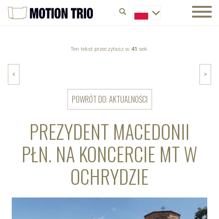
Ten tekst przeczytasz w:
41
sek.
<
>
POWRÓT DO: AKTUALNOŚCI
PREZYDENT MACEDONII
PŁN. NA KONCERCIE MT W
OCHRYDZIE