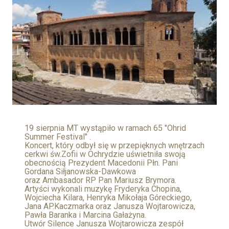
19 sierpnia MT wystąpiło w ramach 65 "Ohrid
Summer Festival" .
Koncert, który odbył się w przepięknych wnętrzach
cerkwi św.Zofii w Ochrydzie uświetniła swoją
obecnością Prezydent Macedonii Płn. Pani
Gordana Siłјanowska-Dawkowa
oraz Ambasador RP Pan Mariusz Brymora.
Artyści wykonali muzykę Fryderyka Chopina,
Wojciecha Kilara, Henryka Mikołaja Góreckiego,
Jana AP.Kaczmarka oraz Janusza Wojtarowicza,
Pawła Baranka i Marcina Gałażyna.
Utwór Silence Janusza Wojtarowicza zespół