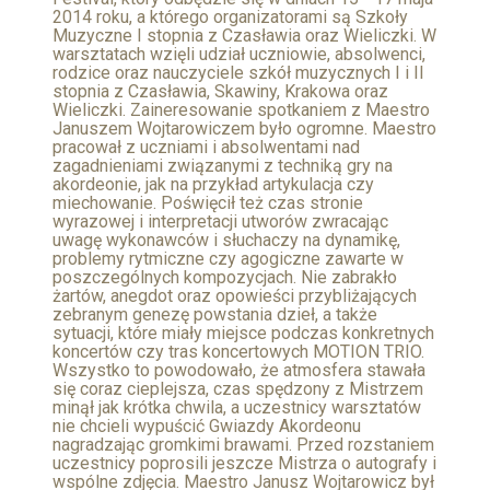
2014 roku, a którego organizatorami są Szkoły
Muzyczne I stopnia z Czasławia oraz Wieliczki. W
warsztatach wzięli udział uczniowie, absolwenci,
rodzice oraz nauczyciele szkół muzycznych I i II
stopnia z Czasławia, Skawiny, Krakowa oraz
Wieliczki. Zaineresowanie spotkaniem z Maestro
Januszem Wojtarowiczem było ogromne. Maestro
pracował z uczniami i absolwentami nad
zagadnieniami związanymi z techniką gry na
akordeonie, jak na przykład artykulacja czy
miechowanie. Poświęcił też czas stronie
wyrazowej i interpretacji utworów zwracając
uwagę wykonawców i słuchaczy na dynamikę,
problemy rytmiczne czy agogiczne zawarte w
poszczególnych kompozycjach. Nie zabrakło
żartów, anegdot oraz opowieści przybliżających
zebranym genezę powstania dzieł, a także
sytuacji, które miały miejsce podczas konkretnych
koncertów czy tras koncertowych MOTION TRIO.
Wszystko to powodowało, że atmosfera stawała
się coraz cieplejsza, czas spędzony z Mistrzem
minął jak krótka chwila, a uczestnicy warsztatów
nie chcieli wypuścić Gwiazdy Akordeonu
nagradzając gromkimi brawami. Przed rozstaniem
uczestnicy poprosili jeszcze Mistrza o autografy i
wspólne zdjęcia. Maestro Janusz Wojtarowicz był