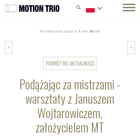
Ten tekst przeczytasz w:
1
min.
36
sek.
<
>
POWRÓT DO: AKTUALNOŚCI
Podążając za mistrzami -
warsztaty z Januszem
Wojtarowiczem,
założycielem MT