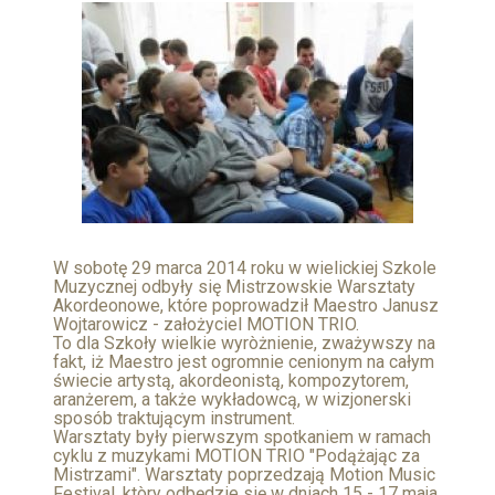
W sobotę 29 marca 2014 roku w wielickiej Szkole
Muzycznej odbyły się Mistrzowskie Warsztaty
Akordeonowe, które poprowadził Maestro Janusz
Wojtarowicz - założyciel MOTION TRIO.
To dla Szkoły wielkie wyròżnienie, zważywszy na
fakt, iż Maestro jest ogromnie cenionym na całym
świecie artystą, akordeonistą, kompozytorem,
aranżerem, a także wykładowcą, w wizjonerski
sposób traktującym instrument.
Warsztaty były pierwszym spotkaniem w ramach
cyklu z muzykami MOTION TRIO "Podążając za
Mistrzami". Warsztaty poprzedzają Motion Music
Festival, ktòry odbędzie się w dniach 15 - 17 maja