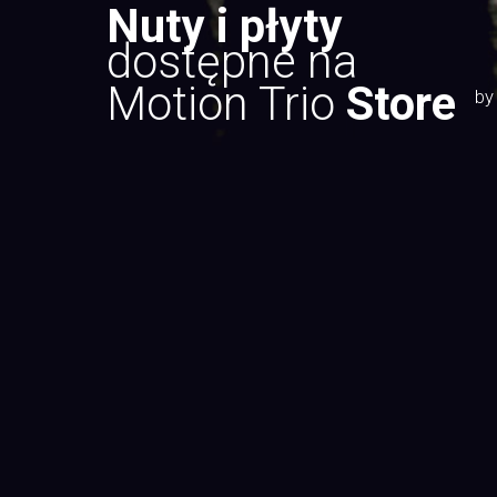
Nuty i płyty
dostępne na
Motion Trio
Store
by