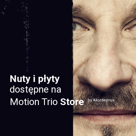
Nuty i płyty
dostępne na
Motion Trio
Store
by Akordeonus