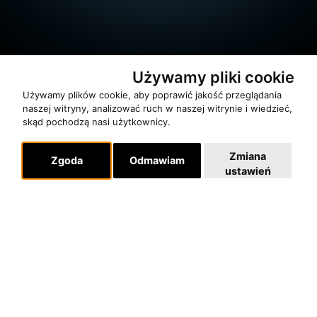
Używamy pliki cookie
Używamy plików cookie, aby poprawić jakość przeglądania
naszej witryny, analizować ruch w naszej witrynie i wiedzieć,
skąd pochodzą nasi użytkownicy.
O zespole
Zmiana
Zgoda
Odmawiam
MUZYKA I NUTY
ustawień
NAGRODY
RECENZJE
Pomoc
KONTAKT
POLITYKA PRYWATNOŚCI