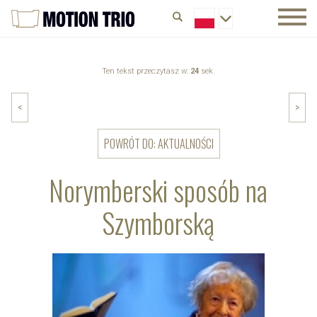
Ten tekst przeczytasz w:
24
sek.
<
>
POWRÓT DO: AKTUALNOŚCI
Norymberski sposób na
Szymborską