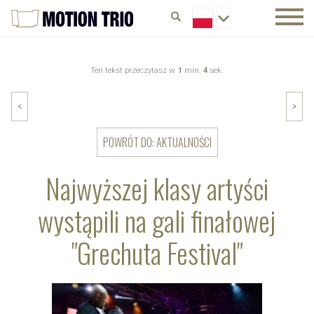
Ten tekst przeczytasz w:
1
min.
4
sek.
<
>
POWRÓT DO: AKTUALNOŚCI
Najwyższej klasy artyści
wystąpili na gali finałowej
"Grechuta Festival"