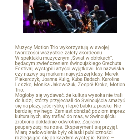
Muzycy Motion Trio wykorzystują w swojej
twórczości wszystkie zalety akordeonu
W spektaklu muzycznym „Świat w obłokach”,
będącym zwieńczeniem świnoujskiego Grechuta
Festival, wystąpili artyści wyjątkowi. Ich nazwiska
czy nazwy są markami najwyższej klasy. Marek
Piekarczyk, Joanna Kulig, Kuba Badach, Karolina
Leszko, Monika Jakowczuk, Zespół Kroke, Motion
Trio.
Mogłoby się wydawać, że kultura wysoka nie trafi
do ludzi, którzy przyjechali do Świnoujścia smażyć
się na plaży, jeść rybkę i lepić babki z piasku. Nic
bardziej mylnego. Zamiast obniżać poziom imprez
kulturalnych, aby trafiać do mas, w Świnoujściu
zrobiono dokładnie odwrotnie. Zagrano
pauperyzacji na nosie. Eksperyment się przyjął.
Miarą zadowolenia były oklaski publiczności
rozlegające się po każdym występie. Kroke –