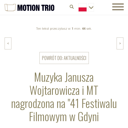
Ten tekst przeczytasz w:
1
min.
44
sek.
<
>
POWRÓT DO: AKTUALNOŚCI
Muzyka Janusza
Wojtarowicza i MT
nagrodzona na "41 Festiwalu
Filmowym w Gdyni