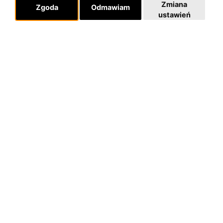
Zmiana
Zgoda
Odmawiam
ustawień
O zespole
MUZYKA I NUTY
NAGRODY
RECENZJE
Pomoc