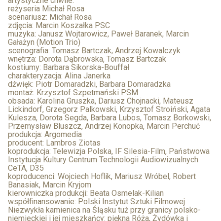
artystyczne chwile.
reżyseria Michał Rosa
scenariusz: Michał Rosa
zdjęcia: Marcin Koszałka PSC
muzyka: Janusz Wojtarowicz, Paweł Baranek, Marcin
Gałażyn (Motion Trio)
scenografia: Tomasz Bartczak, Andrzej Kowalczyk
wnętrza: Dorota Dąbrowska, Tomasz Bartczak
kostiumy: Barbara Sikorska-Bouffał
charakteryzacja: Alina Janerka
dźwięk: Piotr Domaradzki, Barbara Domaradzka
montaż: Krzysztof Szpetmański PSM
obsada: Karolina Gruszka, Dariusz Chojnacki, Mateusz
Lickindorf, Grzegorz Palkowski, Krzysztof Stroiński, Agata
Kulesza, Dorota Segda, Barbara Lubos, Tomasz Borkowski,
Przemysław Bluszcz, Andrzej Konopka, Marcin Perchuć
produkcja: Argomedia
producent: Lambros Ziotas
koprodukcja: Telewizja Polska, IF Silesia-Film, Państwowa
Instytucja Kultury Centrum Technologii Audiowizualnych
CeTA, D35
koproducenci: Wojciech Hoflik, Mariusz Wróbel, Robert
Banasiak, Marcin Kryjom
kierowniczka produkcji: Beata Osmelak-Kilian
współfinansowanie: Polski Instytut Sztuki Filmowej
Niezwykła kamienica na Śląsku tuż przy granicy polsko-
niemieckiej i jej mieszkańcy: piękna Róża, Żydówka i