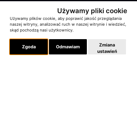
RECENZJE
Używamy pliki cookie
Używamy plików cookie, aby poprawić jakość przeglądania
Pomoc
naszej witryny, analizować ruch w naszej witrynie i wiedzieć,
skąd pochodzą nasi użytkownicy.
KONTAKT
POLITYKA PRYWATNOŚCI
Zmiana
Zgoda
Odmawiam
ustawień
Dla organizatorów
EVENTY
REPERTUAR KONCERTOWY
PROJEKTY REPERTUAROWE
Multimedia
FILMY
GALERIE