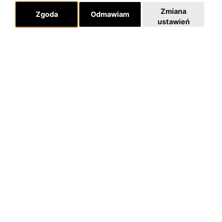
Zmiana
Zgoda
Odmawiam
ustawień
O zespole
MUZYKA I NUTY
NAGRODY
RECENZJE
Pomoc
KONTAKT
POLITYKA PRYWATNOŚCI
Dla organizatorów
EVENTY
REPERTUAR KONCERTOWY