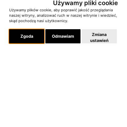
Używamy pliki cookie
Używamy plików cookie, aby poprawić jakość przeglądania
naszej witryny, analizować ruch w naszej witrynie i wiedzieć,
O zespole
skąd pochodzą nasi użytkownicy.
MUZYKA I NUTY
Zmiana
NAGRODY
Zgoda
Odmawiam
ustawień
RECENZJE
Pomoc
KONTAKT
POLITYKA PRYWATNOŚCI
Dla organizatorów
EVENTY
REPERTUAR KONCERTOWY
PROJEKTY REPERTUAROWE