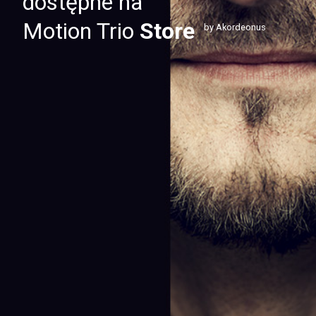
dostępne na
Motion Trio
Store
by Akordeonus